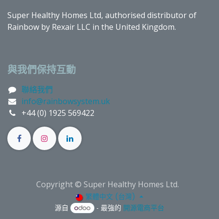
Super Healthy Homes Ltd, authorised distributor of
Rainbow by Rexair LLC in the United Kingdom.
與我們保持互動
聯絡我們
info@rainbowsystem.uk
+44 (0) 1925 569422
Copyright © Super Healthy Homes Ltd.
繁體中文 (台灣)
源自
- 最強的
開源電商平台